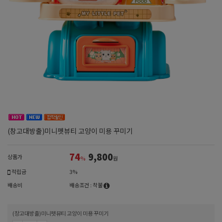
(창고대방출)미니펫뷰티 고양이 미용 꾸미기
74
9,800
상품가
%
원
적립금
3%
배송비
배송조건 : 착불
(창고대방출)미니펫뷰티 고양이 미용 꾸미기