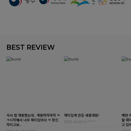
BEST REVIEW
사서 첨 개봉했는데.. 개봉하자마자 ㅋ
재미있게 만든 세종대왕!
매번 
ㅋ시작해서 너무 재미있어서 ㅋ 정신
할 때
2023-04-22
m******
차리고보..
고 있어
2023-04-25
k******
2023