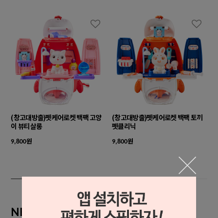
(창고대방출)펫케어로켓 백팩 고양
(창고대방출)펫케어로켓 백팩 토끼
이 뷰티살롱
펫클리닉
원
원
9,800
9,800
NEW ARRIVAL