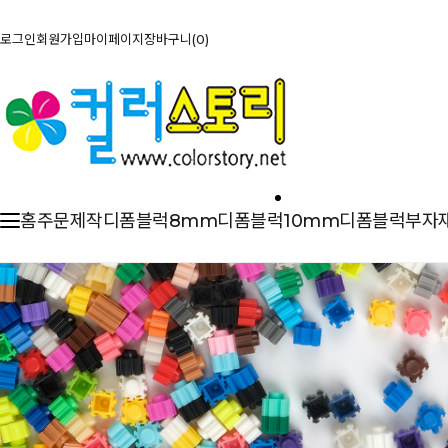
로그인
회원가입
마이페이지
장바구니
0
홈
주문제작
디폼블럭8mm
디폼블럭10mm
디폼블럭부자