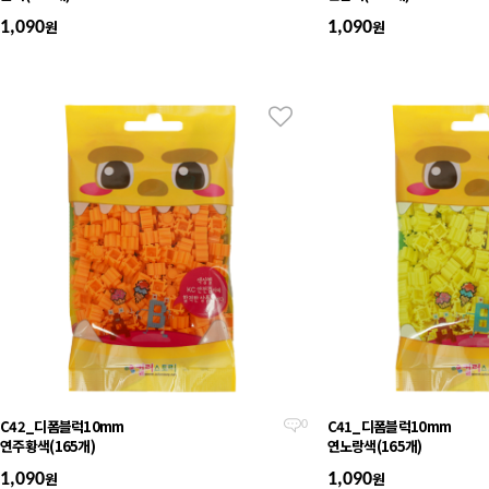
원
원
1,090
1,090
C42_디폼블럭10mm
C41_디폼블럭10mm
0
연주황색(165개)
연노랑색(165개)
원
원
1,090
1,090