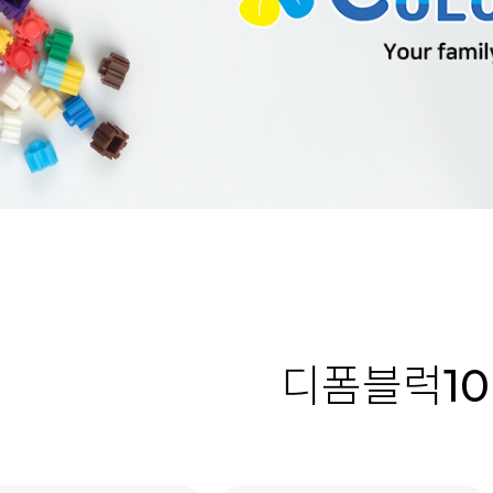
디폼블럭10