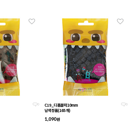
C19_디폼블럭10mm
0
0
남색정품(165개)
원
1,090