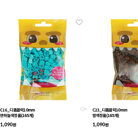
C16_디폼블럭10mm
C23_디폼블럭10mm
0
연하늘색정품(165개)
밤색정품(165개)
원
원
1,090
1,090