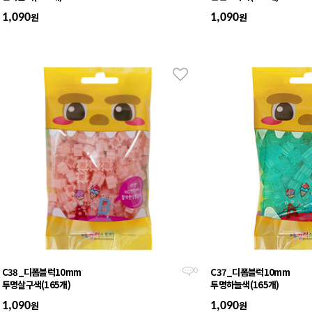
원
원
1,090
1,090
C38_디폼블럭10mm
C37_디폼블럭10mm
0
투명살구색(165개)
투명하늘색(165개)
원
원
1,090
1,090