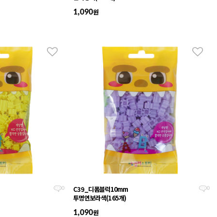
원
1,090
C39_디폼블럭10mm
0
0
투명연보라색(165개)
원
1,090