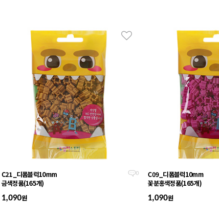
C21_디폼블럭10mm
C09_디폼블럭10mm
0
금색정품(165개)
꽃분홍색정품(165개)
원
원
1,090
1,090