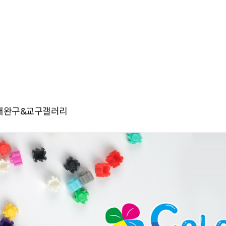
재
완구&교구
갤러리