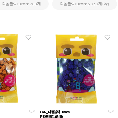
디폼블럭10mm700개
디폼블럭10mm3.030개1kg
C46_디폼블럭10mm
0
0
진파랑색(165개)